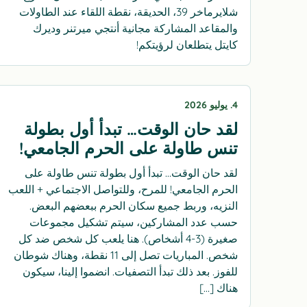
شلايرماخر 39، الحديقة، نقطة اللقاء عند الطاولات
والمقاعد المشاركة مجانية أنتجي ميرتنر وديرك
كايتل يتطلعان لرؤيتكم!
4. يوليو 2026
لقد حان الوقت… تبدأ أول بطولة
تنس طاولة على الحرم الجامعي!
لقد حان الوقت… تبدأ أول بطولة تنس طاولة على
الحرم الجامعي! للمرح، وللتواصل الاجتماعي + اللعب
النزيه، وربط جميع سكان الحرم ببعضهم البعض.
حسب عدد المشاركين، سيتم تشكيل مجموعات
صغيرة (3-4 أشخاص). هنا يلعب كل شخص ضد كل
شخص. المباريات تصل إلى 11 نقطة، وهناك شوطان
للفوز. بعد ذلك تبدأ التصفيات. انضموا إلينا، سيكون
هناك […]