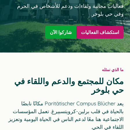
فعاليات مجانية ولقاءات ودعم للأشخاص في الحرم
وفي حي بلوخر.
استكشاف الفعاليات
شاركوا الآن
ما الذي نمثله
مكان للمجتمع والدعم واللقاء في
حي بلوخر
يعد Paritätischer Campus Blücher مكانًا نابضًا
بالحياة في قلب برلين-كرويتسبيرغ. تعمل المؤسسات
الاجتماعية هنا معًا لدعم الناس في الحياة اليومية وتعزيز
اللقاء في الحي.