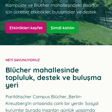
Kampüste ve Blücher mahallesindeki insanlar
için ücretsiz etkinlikler, buluşmalar ve destek.
Etkinlikleri keşfet
Şimdi katılın
NEYI SAVUNUYORUZ
Blücher mahallesinde
topluluk, destek ve buluşma
yeri
Paritätischer Campus Blücher, Berlin-
Kreuzberg’in ortasında canlı bir yerdir. Sosyal
kurumlar burada insanları günlük yaşamda