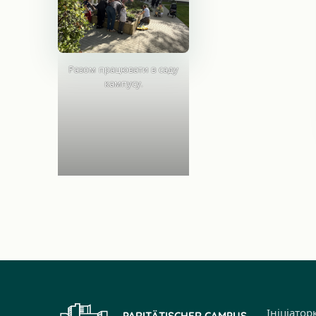
Разом працювати в саду
кампусу.
Ініціатор
PARITÄTISCHER CAMPUS