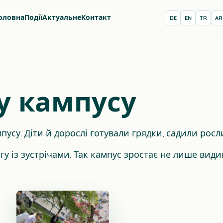
оловна
Події
Актуальне
Контакт
DE
EN
TR
AR
у кампусу
пусу. Діти й дорослі готували грядки, садили росл
 із зустрічами. Так кампус зростає не лише видимо