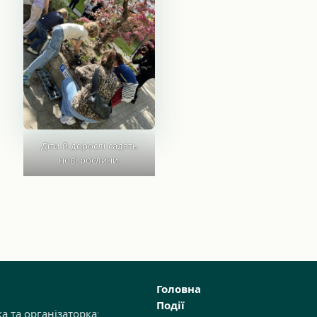
Діти й дорослі садять
нові рослини.
Головна
Події
ка та організаторка: