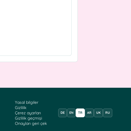
Yasal bilgiler
Gizlilik
Çerez ayarları
DE
EN
TR
AR
UK
RU
Gizlilik geçmişi
Onayları geri çek