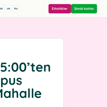
Etkinlikler
Şimdi katılın
AR
UK
RU
15:00’ten
mpus
Mahalle