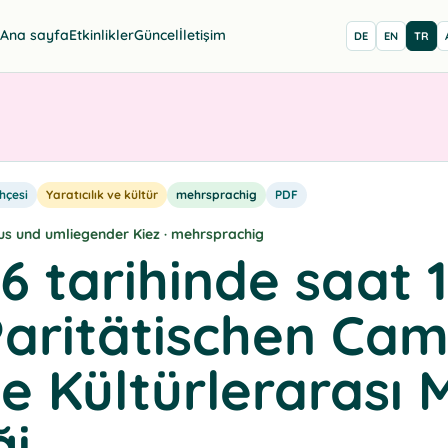
Ana sayfa
Etkinlikler
Güncel
İletişim
DE
EN
TR
hçesi
Yaratıcılık ve kültür
mehrsprachig
PDF
us und umliegender Kiez · mehrsprachig
6 tarihinde saat 
Paritätischen Ca
e Kültürlerarası 
ği