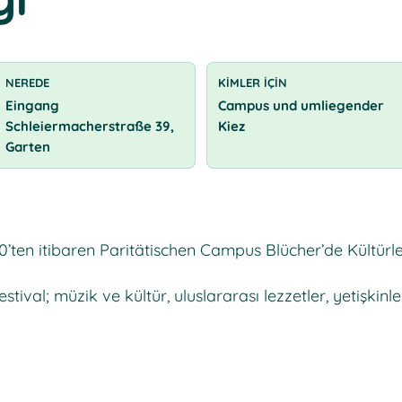
NEREDE
KIMLER IÇIN
Eingang
Campus und umliegender
Schleiermacherstraße 39,
Kiez
Garten
0’ten itibaren Paritätischen Campus Blücher’de Kültürl
festival; müzik ve kültür, uluslararası lezzetler, yetişkin