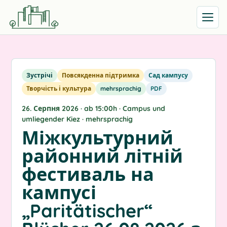
Відкрит
Зустрічі
Повсякденна підтримка
Сад кампусу
Творчість і культура
mehrsprachig
PDF
26. Серпня 2026 · ab 15:00h · Campus und
umliegender Kiez · mehrsprachig
Міжкультурний
районний літній
фестиваль на
кампусі
„Paritätischer“