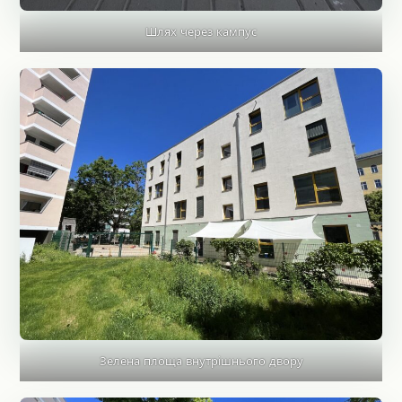
Шлях через кампус
Зелена площа внутрішнього двору