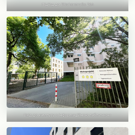
Під’їзд до Blücherstraße 26A
Вхід до кампусу з інформаційною табличкою