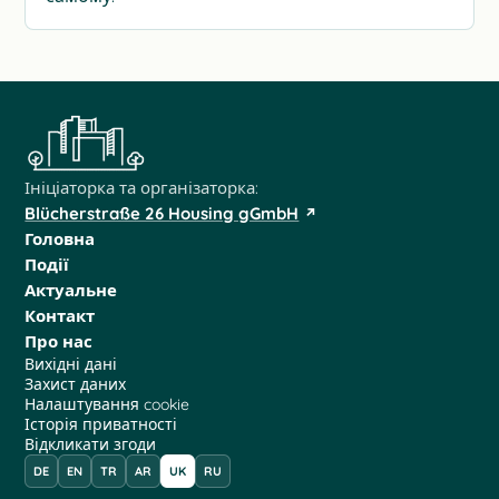
Ініціаторка та організаторка:
Blücherstraße 26 Housing gGmbH
Головна
Події
Актуальне
Контакт
Про нас
Вихідні дані
Захист даних
Налаштування cookie
Історія приватності
Відкликати згоди
DE
EN
TR
AR
UK
RU