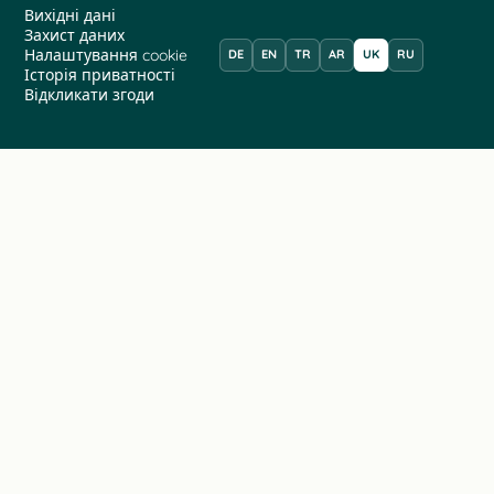
Вихідні дані
Захист даних
Налаштування cookie
DE
EN
TR
AR
UK
RU
Історія приватності
Відкликати згоди