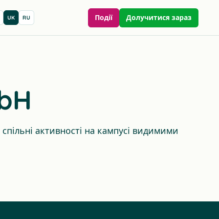
Події
Долучитися зараз
UK
RU
mbH
 спільні активності на кампусі видимими