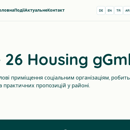
оловна
Події
Актуальне
Контакт
DE
EN
TR
AR
e 26 Housing gG
тлові приміщення соціальним організаціям, робить
та практичних пропозицій у районі.