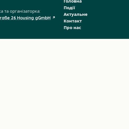
Головна
Події
ка та організаторка:
Актуальне
traße 26 Housing gGmbH
Контакт
Про нас