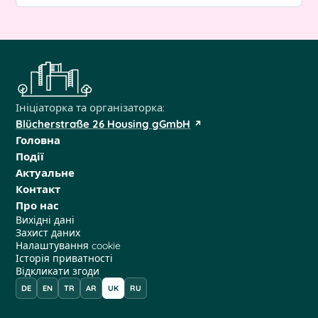
Ініціаторка та організаторка:
Blücherstraße 26 Housing gGmbH
Головна
Події
Актуальне
Контакт
Про нас
Вихідні дані
Захист даних
Налаштування cookie
Історія приватності
Відкликати згоди
DE
EN
TR
AR
UK
RU