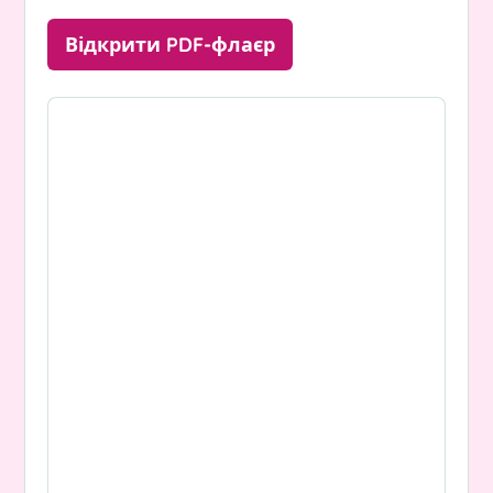
Відкрити PDF-флаєр