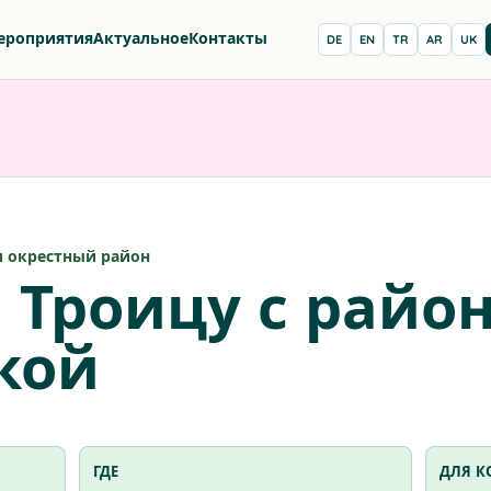
ероприятия
Актуальное
Контакты
DE
EN
TR
AR
UK
с и окрестный район
а Троицу с райо
кой
ГДЕ
ДЛЯ К